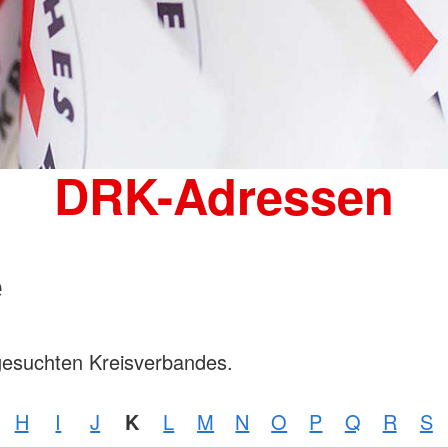
DRK-Adressen
e
gesuchten Kreisverbandes.
H
I
J
K
L
M
N
O
P
Q
R
S