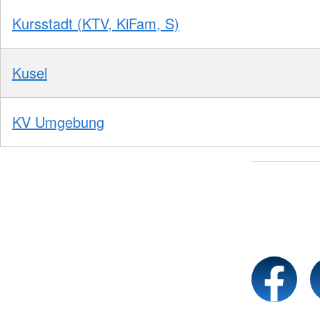
Kursstadt (KTV, KiFam, S)
Kusel
KV Umgebung