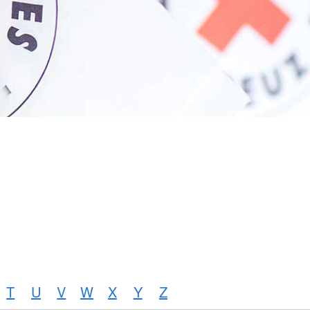
T
U
V
W
X
Y
Z