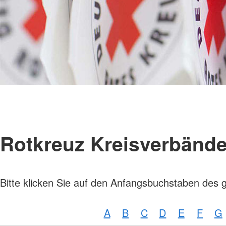
Rotkreuz Kreisverbänd
Bitte klicken Sie auf den Anfangsbuchstaben des 
A
B
C
D
E
F
G