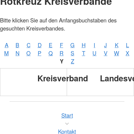
Rotkreuz Kreisverbände
Bitte klicken Sie auf den Anfangsbuchstaben des
gesuchten Kreisverbandes.
A
B
C
D
E
F
G
H
I
J
K
L
M
N
O
P
Q
R
S
T
U
V
W
X
Y
Z
Kreisverband
Landesv
Start
Kontakt