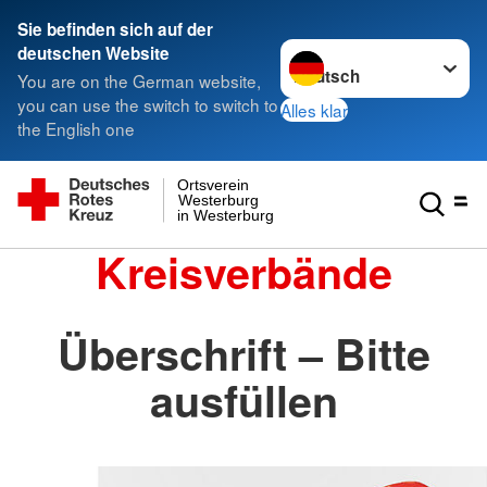
Sie befinden sich auf der
Sprache wechseln zu
deutschen Website
You are on the German website,
you can use the switch to switch to
Alles klar
the English one
Ortsverein
Westerburg
in Westerburg
Kreisverbände
Überschrift – Bitte
ausfüllen