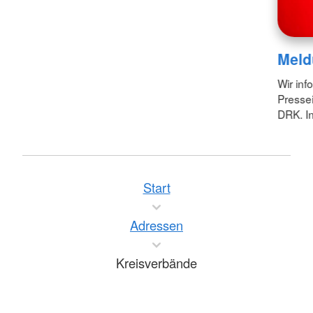
Meld
Wir inf
Pressei
DRK. In
Start
Adressen
Kreisverbände