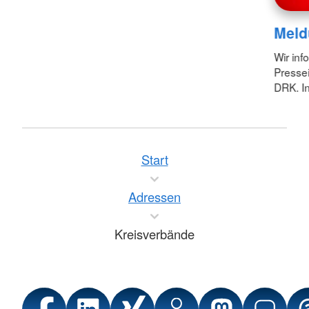
Meld
Wir inf
Pressei
DRK. In
Start
Adressen
Kreisverbände