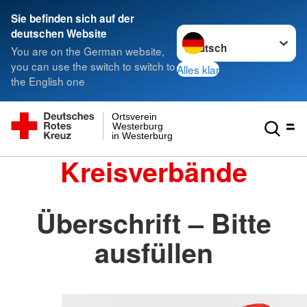
Sie befinden sich auf der
Sprache wechseln zu
deutschen Website
You are on the German website,
you can use the switch to switch to
Alles klar
the English one
Ortsverein
Westerburg
in Westerburg
Kreisverbände
Überschrift – Bitte
ausfüllen