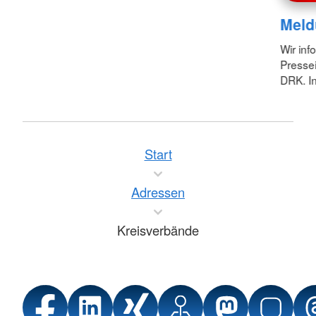
Meld
Wir inf
Pressei
DRK. In
Start
Adressen
Kreisverbände