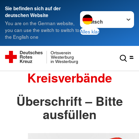
Sie befinden sich auf der
Sprache wechseln zu
deutschen Website
You are on the German website,
you can use the switch to switch to
Alles klar
the English one
Ortsverein
Westerburg
in Westerburg
Kreisverbände
Überschrift – Bitte
ausfüllen