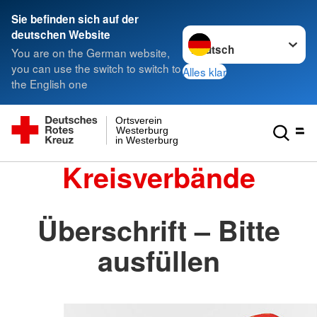
Sie befinden sich auf der
Sprache wechseln zu
deutschen Website
You are on the German website,
you can use the switch to switch to
Alles klar
the English one
Ortsverein
Westerburg
in Westerburg
Kreisverbände
Überschrift – Bitte
ausfüllen