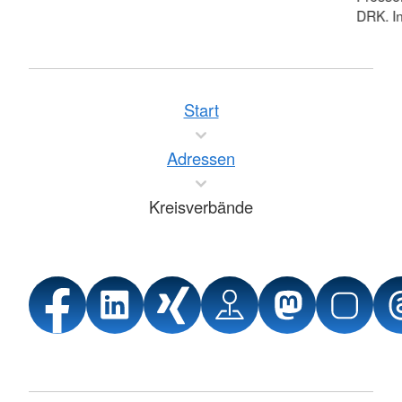
DRK. In
Start
Adressen
Kreisverbände