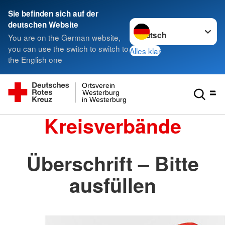
Sie befinden sich auf der
Sprache wechseln zu
deutschen Website
You are on the German website,
you can use the switch to switch to
Alles klar
the English one
Ortsverein
Westerburg
in Westerburg
Kreisverbände
Überschrift – Bitte
ausfüllen