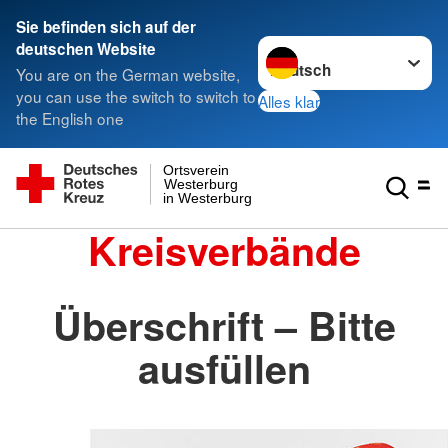
Sie befinden sich auf der
Sprache wechseln zu
deutschen Website
You are on the German website,
you can use the switch to switch to
Alles klar
the English one
Ortsverein
Westerburg
in Westerburg
Kreisverbände
Überschrift – Bitte
ausfüllen