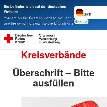
Sie befinden sich auf der deutschen
Sprache wechseln 
Website
You are on the German website, you can
Alles klar
use the switch to switch to the English one
Ortsverein
Westerburg
in Westerburg
Kreisverbände
Überschrift – Bitte
ausfüllen