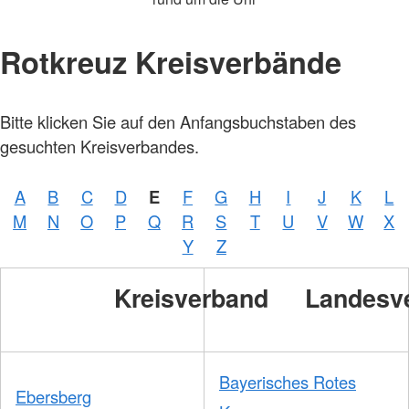
Rotkreuz Kreisverbände
Bitte klicken Sie auf den Anfangsbuchstaben des
gesuchten Kreisverbandes.
A
B
C
D
E
F
G
H
I
J
K
L
M
N
O
P
Q
R
S
T
U
V
W
X
Y
Z
Kreisverband
Landesv
Bayerisches Rotes
Ebersberg