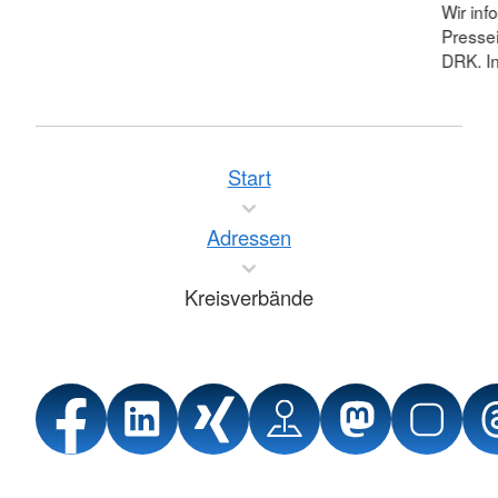
Wir inf
Pressei
DRK. In
Start
Adressen
Kreisverbände