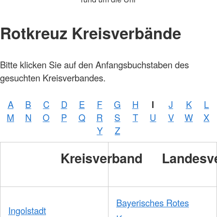
Rotkreuz Kreisverbände
Bitte klicken Sie auf den Anfangsbuchstaben des
gesuchten Kreisverbandes.
A
B
C
D
E
F
G
H
I
J
K
L
M
N
O
P
Q
R
S
T
U
V
W
X
Y
Z
Kreisverband
Landesv
Bayerisches Rotes
Ingolstadt