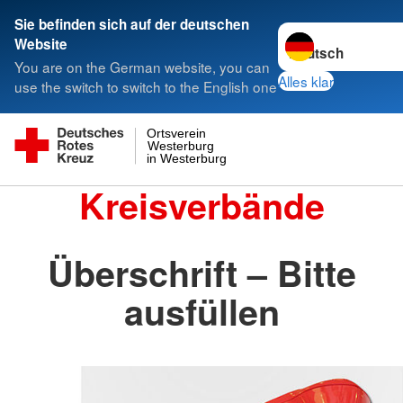
Sie befinden sich auf der deutschen
Sprache wechseln 
Website
You are on the German website, you can
Alles klar
use the switch to switch to the English one
Ortsverein
Westerburg
in Westerburg
Kreisverbände
Überschrift – Bitte
ausfüllen