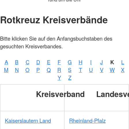
Rotkreuz Kreisverbände
Bitte klicken Sie auf den Anfangsbuchstaben des
gesuchten Kreisverbandes.
A
B
C
D
E
F
G
H
I
J
K
L
M
N
O
P
Q
R
S
T
U
V
W
X
Y
Z
Kreisverband
Landesv
Kaiserslautern Land
Rheinland-Pfalz