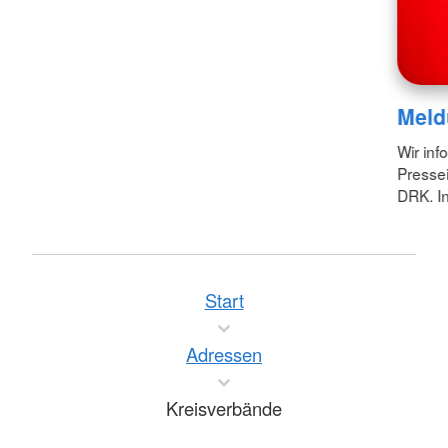
Meld
Wir inf
Pressei
DRK. In
Start
Adressen
Kreisverbände