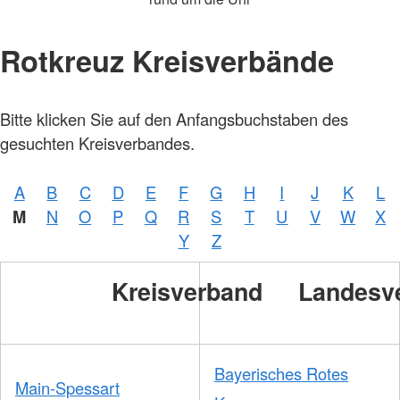
Rotkreuz Kreisverbände
Bitte klicken Sie auf den Anfangsbuchstaben des
gesuchten Kreisverbandes.
A
B
C
D
E
F
G
H
I
J
K
L
M
N
O
P
Q
R
S
T
U
V
W
X
Y
Z
Kreisverband
Landesv
Bayerisches Rotes
Main-Spessart