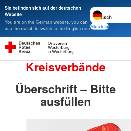
Sie befinden sich auf der deutschen
Sprache wechseln 
Website
You are on the German website, you can
Alles klar
use the switch to switch to the English one
Ortsverein
Westerburg
in Westerburg
Kreisverbände
Überschrift – Bitte
ausfüllen