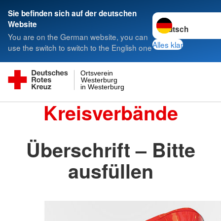
Sie befinden sich auf der deutschen
Sprache wechseln 
Website
You are on the German website, you can
Alles klar
use the switch to switch to the English one
Ortsverein
Westerburg
in Westerburg
Kreisverbände
Überschrift – Bitte
ausfüllen