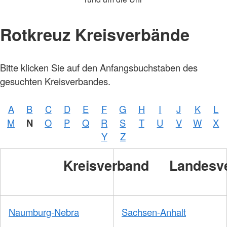
Rotkreuz Kreisverbände
Bitte klicken Sie auf den Anfangsbuchstaben des
gesuchten Kreisverbandes.
A
B
C
D
E
F
G
H
I
J
K
L
M
N
O
P
Q
R
S
T
U
V
W
X
Y
Z
Kreisverband
Landesv
Naumburg-Nebra
Sachsen-Anhalt