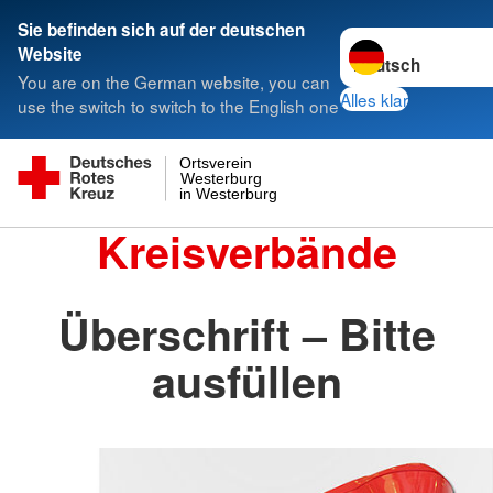
Sie befinden sich auf der deutschen
Sprache wechseln 
Website
You are on the German website, you can
Alles klar
use the switch to switch to the English one
Ortsverein
Westerburg
in Westerburg
Kreisverbände
Überschrift – Bitte
ausfüllen