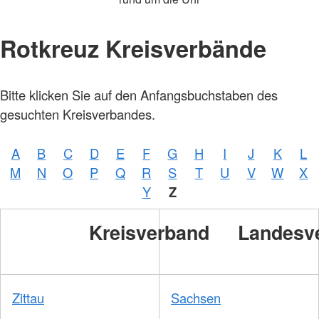
Rotkreuz Kreisverbände
Bitte klicken Sie auf den Anfangsbuchstaben des
gesuchten Kreisverbandes.
A
B
C
D
E
F
G
H
I
J
K
L
M
N
O
P
Q
R
S
T
U
V
W
X
Y
Z
Kreisverband
Landesv
Zittau
Sachsen