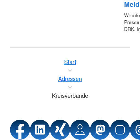
Meld
Wir inf
Pressei
DRK. In
Start
Adressen
Kreisverbände