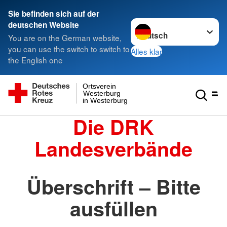
Sie befinden sich auf der
Sprache wechseln zu
deutschen Website
You are on the German website,
you can use the switch to switch to
Alles klar
the English one
Ortsverein
Westerburg
in Westerburg
Die DRK
Landesverbände
Überschrift – Bitte
ausfüllen