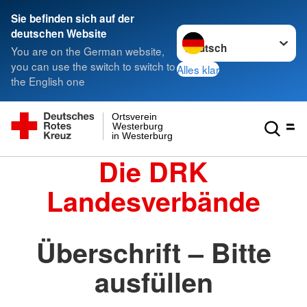
Sie befinden sich auf der
Sprache wechseln zu
deutschen Website
You are on the German website,
you can use the switch to switch to
Alles klar
the English one
Ortsverein
Westerburg
in Westerburg
Die DRK
Landesverbände
Überschrift – Bitte
ausfüllen