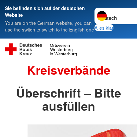
Sie befinden sich auf der deutschen
Sprache wechseln 
Website
You are on the German website, you can
Alles klar
use the switch to switch to the English one
Ortsverein
Westerburg
in Westerburg
Kreisverbände
Überschrift – Bitte
ausfüllen