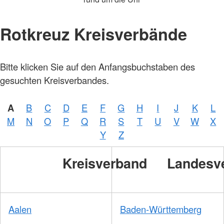
Rotkreuz Kreisverbände
Bitte klicken Sie auf den Anfangsbuchstaben des
gesuchten Kreisverbandes.
A
B
C
D
E
F
G
H
I
J
K
L
M
N
O
P
Q
R
S
T
U
V
W
X
Y
Z
Kreisverband
Landesv
Aalen
Baden-Württemberg