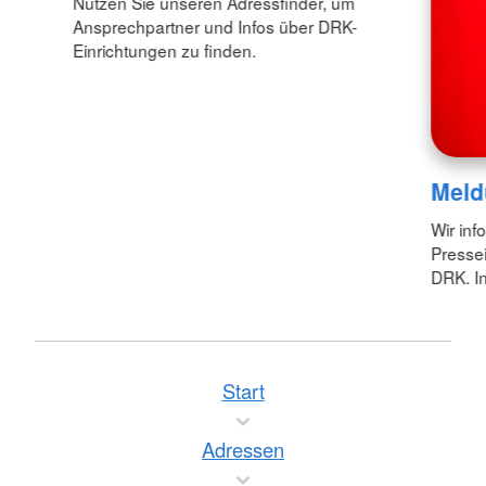
Nutzen Sie unseren Adressfinder, um
Ansprechpartner und Infos über DRK-
Einrichtungen zu finden.
Meld
Wir inf
Pressei
DRK. In
Start
Adressen