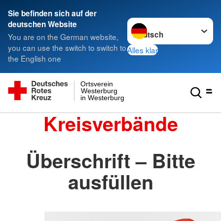
Sie befinden sich auf der
Sprache wechseln zu
deutschen Website
You are on the German website,
you can use the switch to switch to
Alles klar
the English one
Ortsverein
Westerburg
in Westerburg
Kreisverbände
Überschrift – Bitte
ausfüllen