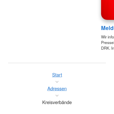
Meld
Wir inf
Pressei
DRK. In
Start
Adressen
Kreisverbände