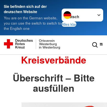
Sie befinden sich auf der
Sprache wechseln zu
deutschen Website
You are on the German website,
you can use the switch to switch to
Alles klar
the English one
Ortsverein
Westerburg
in Westerburg
Kreisverbände
Überschrift – Bitte
ausfüllen