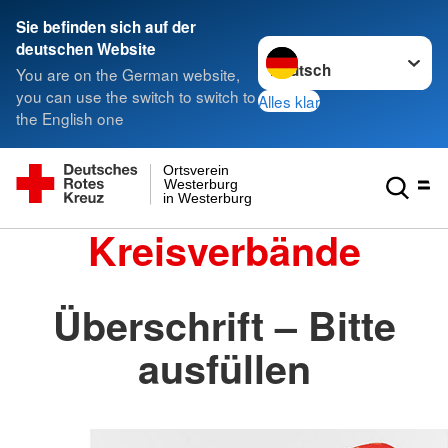
Sie befinden sich auf der
Sprache wechseln zu
deutschen Website
You are on the German website,
you can use the switch to switch to
Alles klar
the English one
Ortsverein
Westerburg
in Westerburg
Kreisverbände
Überschrift – Bitte
ausfüllen