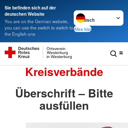
Sie befinden sich auf der
Sprache wechseln zu
deutschen Website
You are on the German website,
you can use the switch to switch to
Alles klar
the English one
Ortsverein
Westerburg
in Westerburg
Kreisverbände
Überschrift – Bitte
ausfüllen