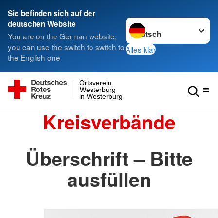
Sie befinden sich auf der
Sprache wechseln zu
deutschen Website
You are on the German website,
you can use the switch to switch to
Alles klar
the English one
Ortsverein
Westerburg
in Westerburg
Kreisverbände
Überschrift – Bitte
ausfüllen