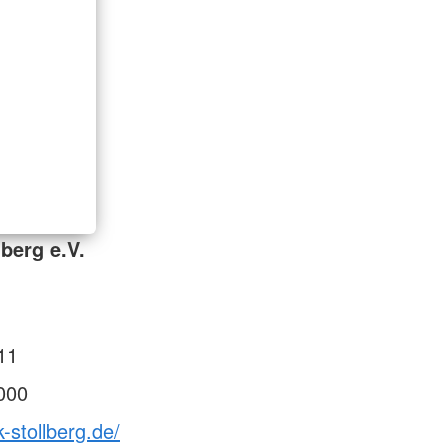
berg e.V.
11
000
-stollberg.de/