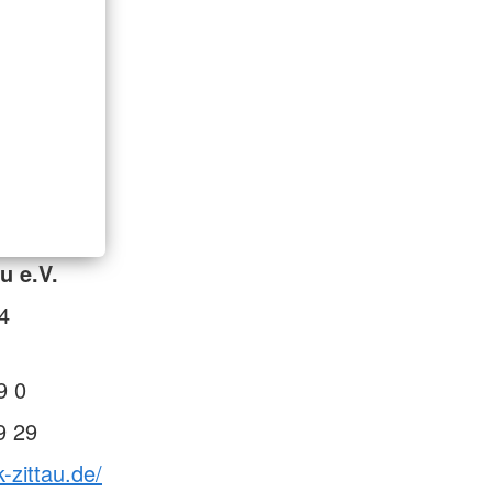
u e.V.
4
9 0
9 29
-zittau.de/