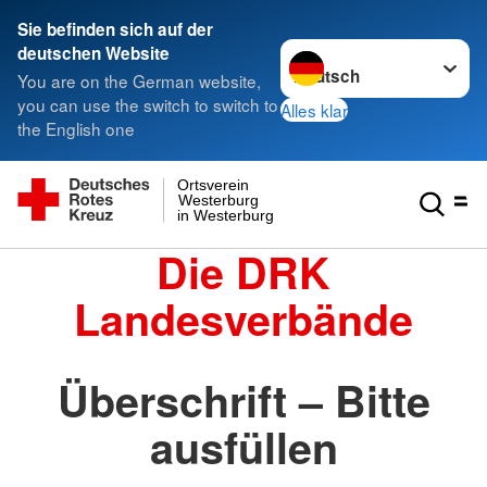
Sie befinden sich auf der
Sprache wechseln zu
deutschen Website
You are on the German website,
you can use the switch to switch to
Alles klar
the English one
Ortsverein
Westerburg
in Westerburg
Die DRK
Landesverbände
Überschrift – Bitte
ausfüllen