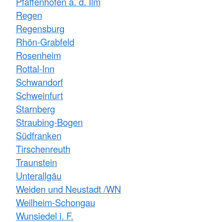
Pfaffenhofen a. d. Ilm
Regen
Regensburg
Rhön-Grabfeld
Rosenheim
Rottal-Inn
Schwandorf
Schweinfurt
Starnberg
Straubing-Bogen
Südfranken
Tirschenreuth
Traunstein
Unterallgäu
Weiden und Neustadt /WN
Weilheim-Schongau
Wunsiedel i. F.