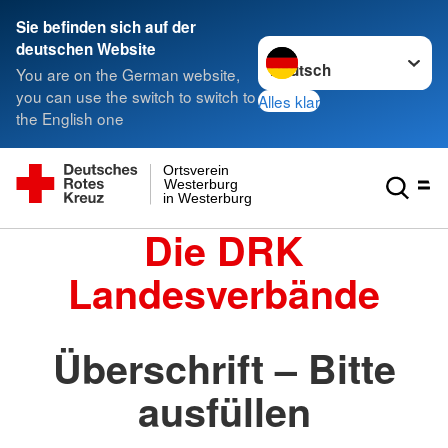
Sie befinden sich auf der
Sprache wechseln zu
deutschen Website
You are on the German website,
you can use the switch to switch to
Alles klar
the English one
Ortsverein
Westerburg
in Westerburg
Die DRK
Landesverbände
Überschrift – Bitte
ausfüllen