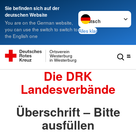
Sie befinden sich auf der
Sprache wechseln zu
deutschen Website
You are on the German website,
you can use the switch to switch to
Alles klar
the English one
Ortsverein
Westerburg
in Westerburg
Die DRK
Landesverbände
Überschrift – Bitte
ausfüllen